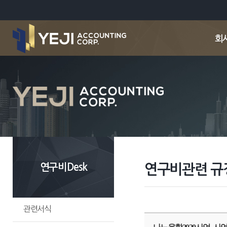
연구비Desk
연구비관련 규
관련서식