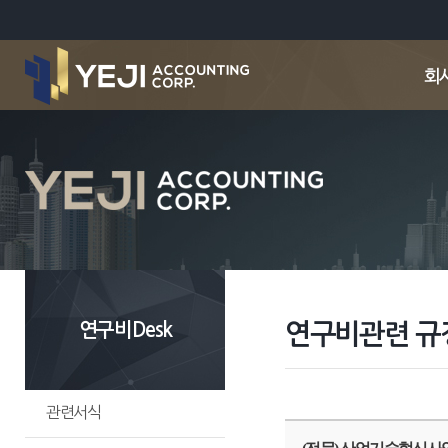
연구비Desk
연구비관련 규
관련서식