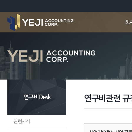
연구비Desk
연구비관련 규
관련서식